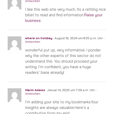
Antworten
I like this web site very much, Its a rattling nice
billet to read and find information.
Raise your
business
where on holiday
August 19, 2024 um 8:35 p.m. Uhr
-
Antworten
wonderful put up, very informative. I ponder
why the other experts of this sector do not
understand this. You should proceed your
writing. I’m confident, you have a huge
readers‘ base already
!
Marin Adams
Januar 14, 2025 um 7:36 a.m. Uhr
-
Antworten
I’m adding your site to my bookmarks.Your
insights are always valuable.Here’s a
contribution from my end.