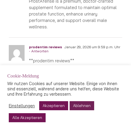
ProstAfense is a premium, doctor-crafted
supplement formulated to maintain optimal
prostate function, enhance urinary
performance, and support overall male
wellness.
prodentim reviews
Januar 29, 2026 um 9:59 p.m. Uhr
- Antworten
**prodentim reviews**
ProDentim is a distinctive oral-care formula
Cookie-Meldung
that pairs targeted probiotics with plant-
Wir nutzen Cookies auf unserer Website. Einige von ihnen
based ingredients to encourage strong teeth,
sind essenziell, während andere uns helfen, diese Website
comfortable gums, and reliably fresh breath
und Ihre Erfahrung zu verbessern.
Einstellungen
Akzeptieren
Ablehnen
herpafend
Januar 29, 2026 um 10:34 p.m. Uhr
-
Antworten
Alle Akzeptieren
**herpafend**