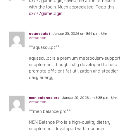
cx777gamelogin, saved me a ton of hassle
with the login. Much appreciated. Peep this
cx777gamelogin
aquasculpt
Januar 29, 2026 um 8:14 p.m. Uhr
-
Antworten
**aquasculpt**
aquasculpt is a premium metabolism-support
supplement thoughtfully developed to help
promote efficient fat utilization and steadier
daily energy.
men balance pro
Januar 29, 2026 um 8:38 p.m. Uhr
-
Antworten
**men balance pro**
MEN Balance Pro is a high-quality dietary
supplement developed with research-