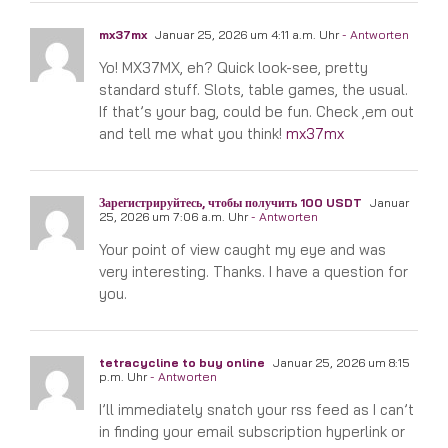
mx37mx
Januar 25, 2026 um 4:11 a.m. Uhr
- Antworten
Yo! MX37MX, eh? Quick look-see, pretty
standard stuff. Slots, table games, the usual.
If that’s your bag, could be fun. Check ‚em out
and tell me what you think!
mx37mx
Зарегистрируйтесь, чтобы получить 100 USDT
Januar
25, 2026 um 7:06 a.m. Uhr
- Antworten
Your point of view caught my eye and was
very interesting. Thanks. I have a question for
you.
tetracycline to buy online
Januar 25, 2026 um 8:15
p.m. Uhr
- Antworten
I’ll immediately snatch your rss feed as I can’t
in finding your email subscription hyperlink or