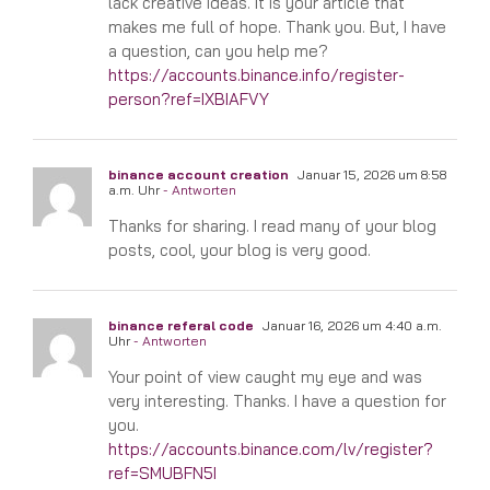
lack creative ideas. It is your article that
makes me full of hope. Thank you. But, I have
a question, can you help me?
https://accounts.binance.info/register-
person?ref=IXBIAFVY
binance account creation
Januar 15, 2026 um 8:58
a.m. Uhr
- Antworten
Thanks for sharing. I read many of your blog
posts, cool, your blog is very good.
binance referal code
Januar 16, 2026 um 4:40 a.m.
Uhr
- Antworten
Your point of view caught my eye and was
very interesting. Thanks. I have a question for
you.
https://accounts.binance.com/lv/register?
ref=SMUBFN5I