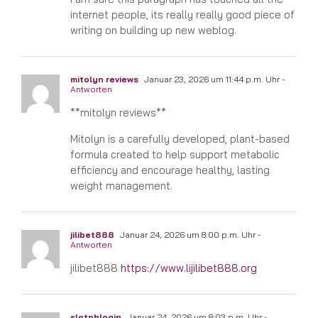
internet people, its really really good piece of
writing on building up new weblog.
mitolyn reviews
Januar 23, 2026 um 11:44 p.m. Uhr
-
Antworten
**mitolyn reviews**
Mitolyn is a carefully developed, plant-based
formula created to help support metabolic
efficiency and encourage healthy, lasting
weight management.
jilibet888
Januar 24, 2026 um 8:00 p.m. Uhr
-
Antworten
jilibet888
https://www.lijilibet888.org
slotphlogin
Januar 24, 2026 um 8:03 p.m. Uhr
-