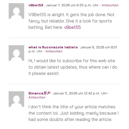
v9bet55
Januar 7, 2026 um 9:35 p.m. Uhr
- Antworten
V9Bet55 is alright. It gets the job done. Not
fancy, but reliable. Give it a look for sports
betting. Bet here:
v9bet55
what is fluconazole tablets
Januar 9, 2026 um 8:31
p.m. Uhr
- Antworten
Hi, I would like to subscribe for this web site
to obtain latest updates, thus where can i do
it please assist.
Binance开户
Januar 11, 2026 um 12:42 p.m. Uhr
-
Antworten
I don’t think the title of your article matches
the content lol. Just kidding, mainly because I
had some doubts after reading the article.