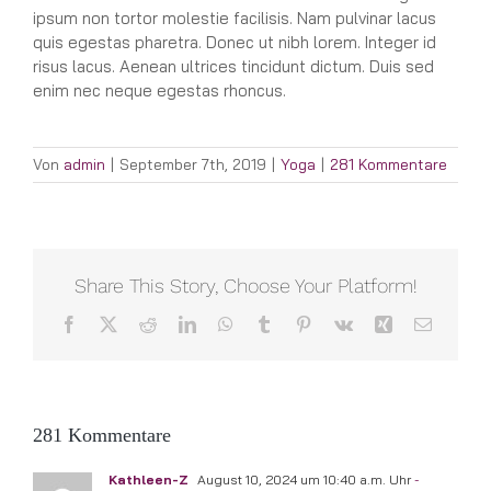
ipsum non tortor molestie facilisis. Nam pulvinar lacus
quis egestas pharetra. Donec ut nibh lorem. Integer id
risus lacus. Aenean ultrices tincidunt dictum. Duis sed
enim nec neque egestas rhoncus.
Von
admin
|
September 7th, 2019
|
Yoga
|
281 Kommentare
Share This Story, Choose Your Platform!
Facebook
X
Reddit
LinkedIn
WhatsApp
Tumblr
Pinterest
Vk
Xing
E-
Mail
281 Kommentare
Kathleen-Z
August 10, 2024 um 10:40 a.m. Uhr
-