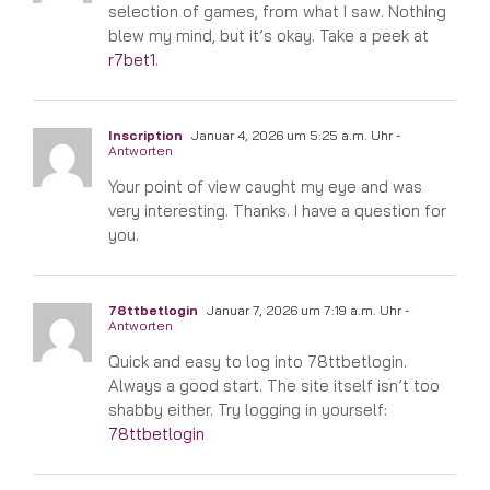
selection of games, from what I saw. Nothing
blew my mind, but it’s okay. Take a peek at
r7bet1
.
Inscription
Januar 4, 2026 um 5:25 a.m. Uhr
-
Antworten
Your point of view caught my eye and was
very interesting. Thanks. I have a question for
you.
78ttbetlogin
Januar 7, 2026 um 7:19 a.m. Uhr
-
Antworten
Quick and easy to log into 78ttbetlogin.
Always a good start. The site itself isn’t too
shabby either. Try logging in yourself:
78ttbetlogin