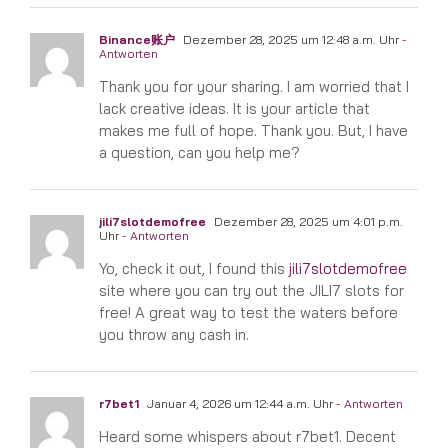
Binance账户
Dezember 28, 2025 um 12:48 a.m. Uhr
-
Antworten
Thank you for your sharing. I am worried that I
lack creative ideas. It is your article that
makes me full of hope. Thank you. But, I have
a question, can you help me?
jili7slotdemofree
Dezember 28, 2025 um 4:01 p.m.
Uhr
- Antworten
Yo, check it out, I found this
jili7slotdemofree
site where you can try out the JILI7 slots for
free! A great way to test the waters before
you throw any cash in.
r7bet1
Januar 4, 2026 um 12:44 a.m. Uhr
- Antworten
Heard some whispers about r7bet1. Decent