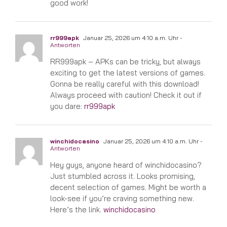
good work!
rr999apk
Januar 25, 2026 um 4:10 a.m. Uhr
-
Antworten
RR999apk – APKs can be tricky, but always
exciting to get the latest versions of games.
Gonna be really careful with this download!
Always proceed with caution! Check it out if
you dare:
rr999apk
winchidocasino
Januar 25, 2026 um 4:10 a.m. Uhr
-
Antworten
Hey guys, anyone heard of winchidocasino?
Just stumbled across it. Looks promising,
decent selection of games. Might be worth a
look-see if you’re craving something new.
Here’s the link.
winchidocasino