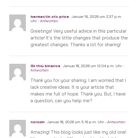
ivermectin otc price
Januar 16, 2026 um 2:37 p.m.
Uhr
- Antworten
Greetings! Very useful advice in this particular
article! It’s the little changes that produce the
greatest changes. Thanks a lot for sharing!
Gii thiu binance
Januar 18, 2026 um 12:04 p.m. Uhr
-
Antworten
Thank you for your sharing. I am worried that I
lack creative ideas. It is your article that
makes me full of hope. Thank you. But, I have
a question, can you help me?
noroxin
Januar 18, 2026 um 5:16 p.m. Uhr
- Antworten
Amazing! This blog looks just like my old one!