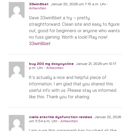
33win8bet
Januar 20, 2026 um 7:15 a.m. Uhr
-
Antworten
Gave 33win8bet a try – pretty
straightforward. Clean site and easy to figure
out, good for beginners or anyone who wants
no fuss gaming. Worth a look! Play now!
33win8bet
buy 200 mg doxycycline
Januar 21, 2026 um 10:17
p.m. Uhr
- Antworten
It’s actually a nice and helpful piece of
information. I am glad that you shared this
useful info with us. Please stay us informed
like this. Thank you for sharing.
cialis erectile dysfunction reviews
Januar 22, 2026
um 11:54 a.m. Uhr
- Antworten
I am sure this paragraph has touched all the