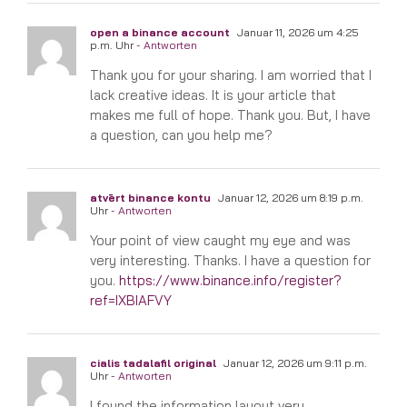
open a binance account
Januar 11, 2026 um 4:25
p.m. Uhr
- Antworten
Thank you for your sharing. I am worried that I
lack creative ideas. It is your article that
makes me full of hope. Thank you. But, I have
a question, can you help me?
atvērt binance kontu
Januar 12, 2026 um 8:19 p.m.
Uhr
- Antworten
Your point of view caught my eye and was
very interesting. Thanks. I have a question for
you.
https://www.binance.info/register?
ref=IXBIAFVY
cialis tadalafil original
Januar 12, 2026 um 9:11 p.m.
Uhr
- Antworten
I found the information layout very