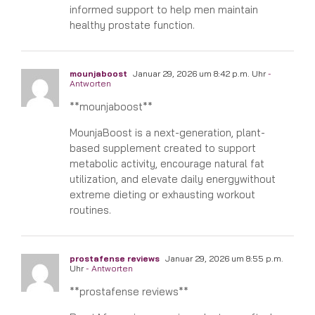
informed support to help men maintain
healthy prostate function.
mounjaboost
Januar 29, 2026 um 8:42 p.m. Uhr
-
Antworten
**mounjaboost**
MounjaBoost is a next-generation, plant-
based supplement created to support
metabolic activity, encourage natural fat
utilization, and elevate daily energywithout
extreme dieting or exhausting workout
routines.
prostafense reviews
Januar 29, 2026 um 8:55 p.m.
Uhr
- Antworten
**prostafense reviews**