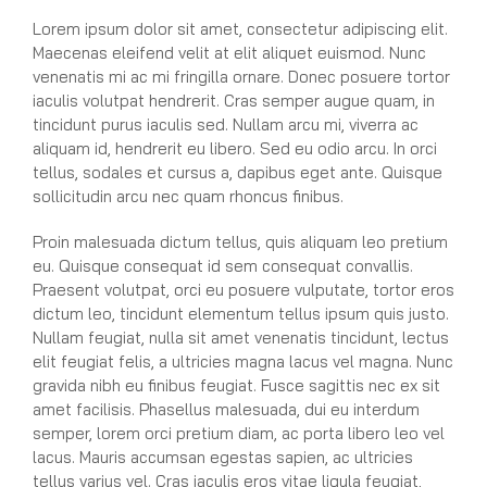
Lorem ipsum dolor sit amet, consectetur adipiscing elit.
Maecenas eleifend velit at elit aliquet euismod. Nunc
venenatis mi ac mi fringilla ornare. Donec posuere tortor
iaculis volutpat hendrerit. Cras semper augue quam, in
tincidunt purus iaculis sed. Nullam arcu mi, viverra ac
aliquam id, hendrerit eu libero. Sed eu odio arcu. In orci
tellus, sodales et cursus a, dapibus eget ante. Quisque
sollicitudin arcu nec quam rhoncus finibus.
Proin malesuada dictum tellus, quis aliquam leo pretium
eu. Quisque consequat id sem consequat convallis.
Praesent volutpat, orci eu posuere vulputate, tortor eros
dictum leo, tincidunt elementum tellus ipsum quis justo.
Nullam feugiat, nulla sit amet venenatis tincidunt, lectus
elit feugiat felis, a ultricies magna lacus vel magna. Nunc
gravida nibh eu finibus feugiat. Fusce sagittis nec ex sit
amet facilisis. Phasellus malesuada, dui eu interdum
semper, lorem orci pretium diam, ac porta libero leo vel
lacus. Mauris accumsan egestas sapien, ac ultricies
tellus varius vel. Cras iaculis eros vitae ligula feugiat,