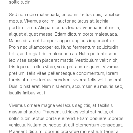
sollicitudin.
Sed non odio malesuada, tincidunt tellus quis, faucibus
metus. Vivamus orci mi, auctor ac lacus at, lacinia
porttitor arcu. Aliquam purus lectus, venenatis ut nisi a,
aliquet aliquet massa. Etiam dictum porta malesuada.
Mauris sit amet tempor augue, dapibus imperdiet ex.
Proin nec ullamcorper ex. Nunc fermentum sollicitudin
felis, ac feugiat dui malesuada ac. Nulla pellentesque
leo vitae sapien placerat mattis. Vestibulum velit nibh,
tristique ut tellus vitae, volutpat auctor quam. Vivamus
pretium, felis vitae pellentesque condimentum, lorem
turpis ultricies lectus, hendrerit viverra felis velit ac erat.
Duis id nisl erat. Nam nisl enim, accumsan eu mauris sed,
iaculis finibus velit.
Vivamus ornare magna vel lacus sagittis, at facilisis
massa pharetra. Praesent ultricies volutpat nulla, et
sollicitudin lectus porta eleifend. Etiam posuere lobortis
vehicula. Nullam eu neque ut elit elementum consequat.
Praesent dictum lobortis orci vitae molestie. Integer a