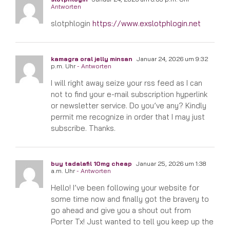
Antworten
slotphlogin
https://www.exslotphlogin.net
kamagra oral jelly minsan
Januar 24, 2026 um 9:32
p.m. Uhr
- Antworten
I will right away seize your rss feed as I can
not to find your e-mail subscription hyperlink
or newsletter service. Do you’ve any? Kindly
permit me recognize in order that I may just
subscribe. Thanks.
buy tadalafil 10mg cheap
Januar 25, 2026 um 1:38
a.m. Uhr
- Antworten
Hello! I’ve been following your website for
some time now and finally got the bravery to
go ahead and give you a shout out from
Porter Tx! Just wanted to tell you keep up the