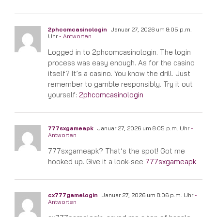
2phcomcasinologin
Januar 27, 2026 um 8:05 p.m.
Uhr
- Antworten
Logged in to 2phcomcasinologin. The login
process was easy enough. As for the casino
itself? It’s a casino. You know the drill. Just
remember to gamble responsibly. Try it out
yourself:
2phcomcasinologin
777sxgameapk
Januar 27, 2026 um 8:05 p.m. Uhr
-
Antworten
777sxgameapk? That’s the spot! Got me
hooked up. Give it a look-see
777sxgameapk
cx777gamelogin
Januar 27, 2026 um 8:06 p.m. Uhr
-
Antworten