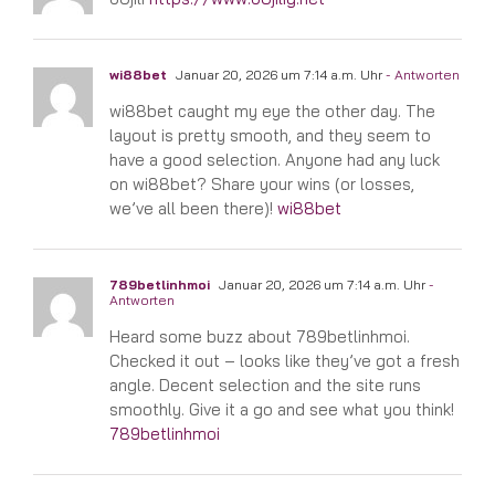
wi88bet
Januar 20, 2026 um 7:14 a.m. Uhr
- Antworten
wi88bet caught my eye the other day. The
layout is pretty smooth, and they seem to
have a good selection. Anyone had any luck
on wi88bet? Share your wins (or losses,
we’ve all been there)!
wi88bet
789betlinhmoi
Januar 20, 2026 um 7:14 a.m. Uhr
-
Antworten
Heard some buzz about 789betlinhmoi.
Checked it out – looks like they’ve got a fresh
angle. Decent selection and the site runs
smoothly. Give it a go and see what you think!
789betlinhmoi