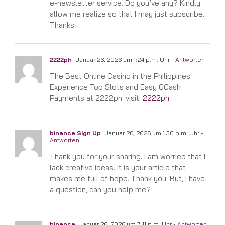
e-newsletter service. Do you’ve any? Kindly
allow me realize so that I may just subscribe.
Thanks.
2222ph
Januar 26, 2026 um 1:24 p.m. Uhr
- Antworten
The Best Online Casino in the Philippines:
Experience Top Slots and Easy GCash
Payments at 2222ph. visit:
2222ph
binance Sign Up
Januar 26, 2026 um 1:30 p.m. Uhr
-
Antworten
Thank you for your sharing. I am worried that I
lack creative ideas. It is your article that
makes me full of hope. Thank you. But, I have
a question, can you help me?
binance
Januar 26, 2026 um 7:11 p.m. Uhr
- Antworten