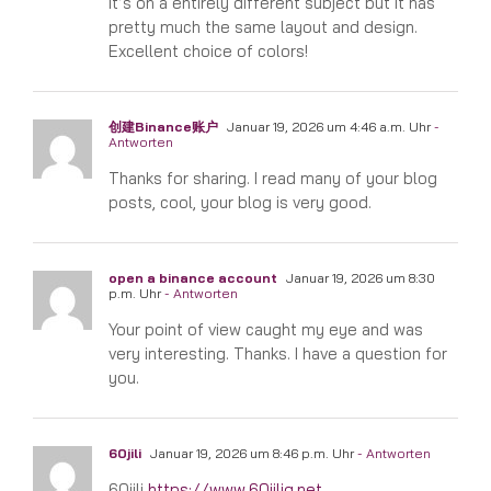
It’s on a entirely different subject but it has
pretty much the same layout and design.
Excellent choice of colors!
创建Binance账户
Januar 19, 2026 um 4:46 a.m. Uhr
-
Antworten
Thanks for sharing. I read many of your blog
posts, cool, your blog is very good.
open a binance account
Januar 19, 2026 um 8:30
p.m. Uhr
- Antworten
Your point of view caught my eye and was
very interesting. Thanks. I have a question for
you.
60jili
Januar 19, 2026 um 8:46 p.m. Uhr
- Antworten
60jili
https://www.60jilig.net