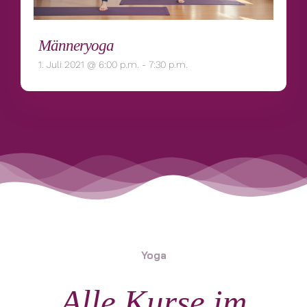
Männeryoga
1. Juli 2021 @ 6:00 p.m.
-
7:30 p.m.
Yoga
Alle Kurse im